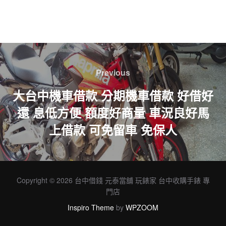
文
章
Previous
Previous
導
大台中機車借款 分期機車借款 好借好
還 息低方便 額度好商量 車況良好馬
覽
上借款 可免留車 免保人
Copyright © 2026 台中借錢 元泰當舖 玩錶家 台中收購手錶 專
門店
Inspiro Theme
by
WPZOOM