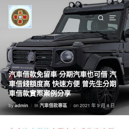
Skip
to
Search
TOGGLE 
content
for:
汽車借款免留車 分期汽車也可借 汽
車借錢額度高 快速方便 曾先生分期
車借款實際案例分享
Posted
by
admin
in
汽車借款專區
on
2021 年 9 月 4 日
on