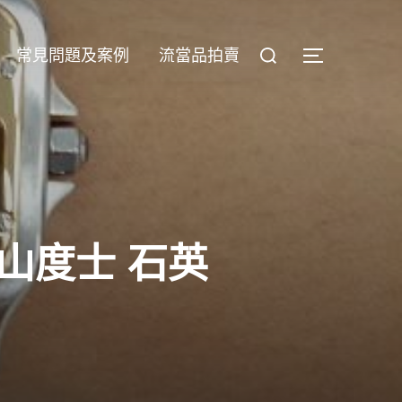
Search
常見問題及案例
流當品拍賣
TOGGLE S
for:
 山度士 石英