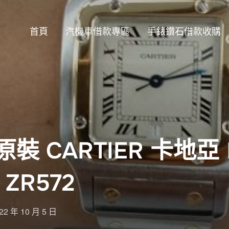
首頁
汽機車借款專區
手錶鑽石借款收購
裝 CARTIER 卡地亞
ZR572
sted
22 年 10 月 5 日