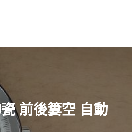
陶瓷 前後簍空 自動