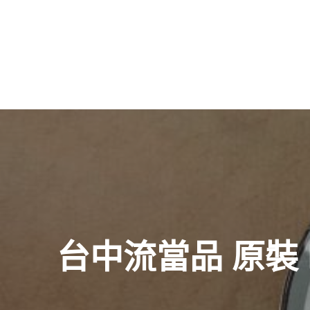
文
章
導
覽
台中流當品 原裝 