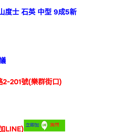
 山度士 石英 中型 9成5新
議
2-201號(樂群街口)
加LINE)