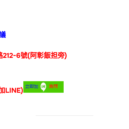
議
212-6號(阿彰飯担旁)
加LINE)