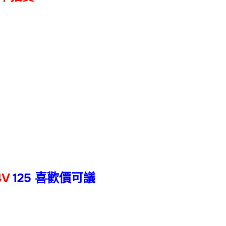
4V
125 喜歡價可議