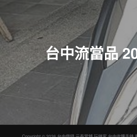
章
導
覽
台中流當品 20
Copyright © 2026 台中借錢 元泰當舖 玩錶家 台中收購手錶