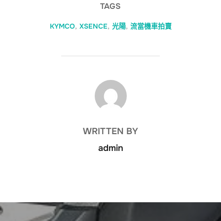
TAGS
KYMCO
,
XSENCE
,
光陽
,
流當機車拍賣
POST AUTHOR
WRITTEN BY
admin