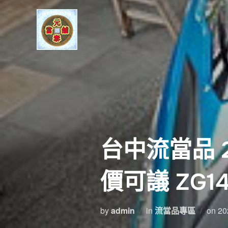
Skip
to
content
台中流當品 20
價可議 ZG14
Po
by
admin
in
流當品專區
on
20
on