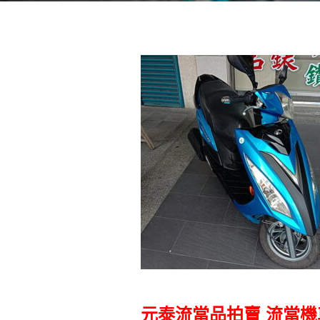
元泰流當品拍賣
流當機