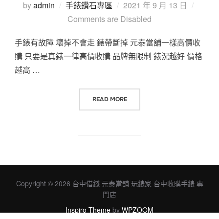
Posted
by
admin
手錶鑽石專區
2021 年 9 月 13 日
on
Comments are Disabled
手錶有故障 壞掉不會走 錶帶斷掉 元泰當舖一樣高價收
購 只要是真錶一律高價收購 品牌無限制 錶況越好 價格
越高 …
“玩錶家最愛 交流 交換 高價收購手
READ MORE
Copyright © 2026 台中借錢 元泰當舖 玩錶家 台中收購手錶 專
門店
Inspiro Theme
by
WPZOOM