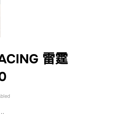
ACING 雷霆
0
abled
 …
ACING 雷霆 150CC 喜歡價可議 ZG160”