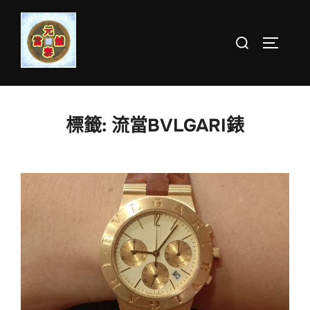
Skip
to
Search
TOGGLE 
content
for:
標籤:
流當BVLGARI錶